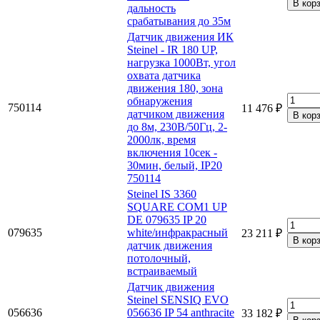
дальность
срабатывания до 35м
Датчик движения ИК
Steinel - IR 180 UP,
нагрузка 1000Вт, угол
охвата датчика
движения 180, зона
обнаружения
750114
11 476 ₽
датчиком движения
до 8м, 230В/50Гц, 2-
2000лк, время
включения 10сек -
30мин, белый, IP20
750114
Steinel IS 3360
SQUARE COM1 UP
DE 079635 IP 20
079635
white/инфракрасный
23 211 ₽
датчик движения
потолочный,
встраиваемый
Датчик движения
Steinel SENSIQ EVO
056636
056636 IP 54 anthracite
33 182 ₽