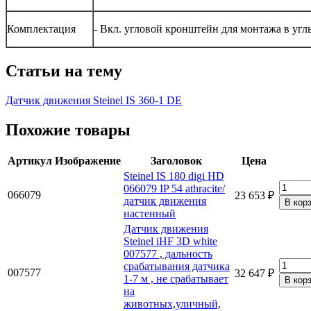
Комплектация
- Вкл. угловой кронштейн для монтажа в угл
Статьи на тему
Датчик движения Steinel IS 360-1 DE
Похожие товары
Артикул
Изображение
Заголовок
Цена
Steinel IS 180 digi HD
066079 IP 54 athracite/
066079
23 653 ₽
датчик движения
настенный
Датчик движения
Steinel iHF 3D white
007577 , дальность
срабатывания датчика
007577
32 647 ₽
1-7 м , не срабатывает
на
животных,уличный,