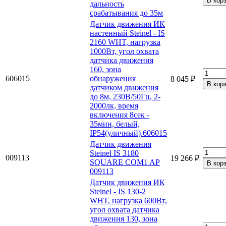
дальность
срабатывания до 35м
Датчик движения ИК
настенный Steinel - IS
2160 WHT, нагрузка
1000Вт, угол охвата
датчика движения
160, зона
606015
обнаружения
8 045 ₽
датчиком движения
до 8м, 230В/50Гц, 2-
2000лк, время
включения 8сек -
35мин, белый,
IP54(уличный).606015
Датчик движения
Steinel IS 3180
009113
19 266 ₽
SQUARE COM1 AP
009113
Датчик движения ИК
Steinel - IS 130-2
WHT, нагрузка 600Вт,
угол охвата датчика
движения 130, зона