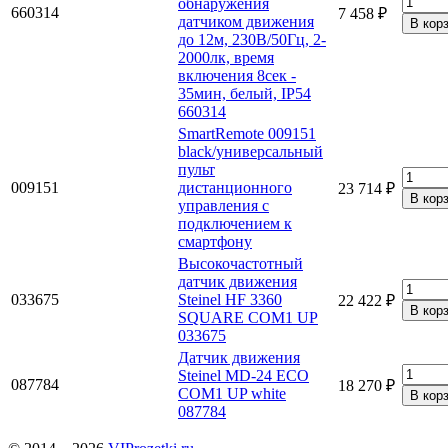
обнаружения
660314
7 458 ₽
датчиком движения
до 12м, 230В/50Гц, 2-
2000лк, время
включения 8сек -
35мин, белый, IP54
660314
SmartRemote 009151
black/универсальный
пульт
009151
дистанционного
23 714 ₽
управления с
подключением к
смартфону
Высокочастотный
датчик движения
033675
Steinel HF 3360
22 422 ₽
SQUARE COM1 UP
033675
Датчик движения
Steinel MD-24 ECO
087784
18 270 ₽
COM1 UP white
087784