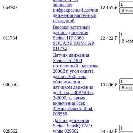
anthracite/
064907
12 155 ₽
инфракрасный датчик
движения настенный,
накладной
Высокочастотный
датчик движения
011734
Steinel HF 3360
22 422 ₽
SQUARE COM1 AP
011734
Датчик движения
Steinel-IS 2360
потолочный, нагрузка
2000Вт, угол охвата
датчик 360, зона
обнаружения
006556
10 896 ₽
датчиком движения
до 3.5 м, 230В/50Гц,
2-2000лк, время
включения 8сек -
35мин, белый, IP54 ,
006556
Датчик движения
Steinel SensIQ EVO
029562
white 029562
29 702 ₽