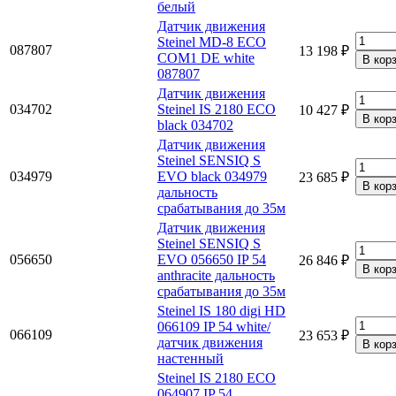
белый
Датчик движения
Steinel MD-8 ECO
087807
13 198 ₽
COM1 DE white
087807
Датчик движения
034702
Steinel IS 2180 ECO
10 427 ₽
black 034702
Датчик движения
Steinel SENSIQ S
034979
EVO black 034979
23 685 ₽
дальность
срабатывания до 35м
Датчик движения
Steinel SENSIQ S
056650
EVO 056650 IP 54
26 846 ₽
anthracite дальность
срабатывания до 35м
Steinel IS 180 digi HD
066109 IP 54 white/
066109
23 653 ₽
датчик движения
настенный
Steinel IS 2180 ECO
064907 IP 54