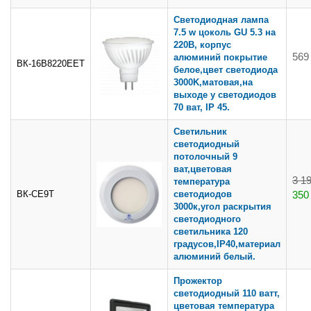
Светодиодная лампа
7.5 w цоколь GU 5.3 на
220В, корпус
569
алюминий покрытие
ВК-16В8220ЕЕТ
белое,цвет светодиода
3000K,матовая,на
выходе у светодиодов
70 ват, IP 45.
Светильник
светодиодный
потолочный 9
ват,цветовая
3 1
температура
ВК-СЕ9Т
светодиодов
350
3000к,угол раскрытия
светодиодного
светильника 120
градусов,IP40,материал
алюминий белый.
Прожектор
светодиодный 110 ватт,
цветовая температура