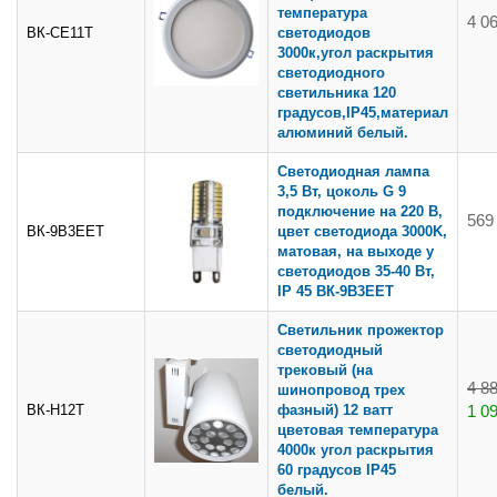
температура
4 0
ВК-СЕ11Т
светодиодов
3000к,угол раскрытия
светодиодного
светильника 120
градусов,IP45,материал
алюминий белый.
Светодиодная лампа
3,5 Вт, цоколь G 9
подключение на 220 В,
569
ВК-9В3ЕЕТ
цвет светодиода 3000K,
матовая, на выходе у
светодиодов 35-40 Вт,
IP 45 ВК-9В3ЕЕТ
Светильник прожектор
светодиодный
трековый (на
4 8
шинопровод трех
ВК-Н12Т
фазный) 12 ватт
1 0
цветовая температура
4000к угол раскрытия
60 градусов IP45
белый.