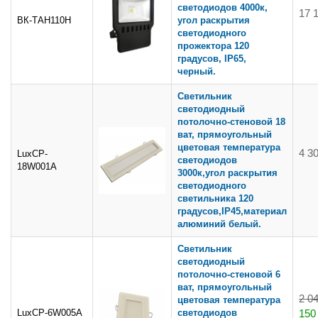
светодиодов 4000к,
17 
ВК-ТАН110Н
угол раскрытия
светодиодного
прожектора 120
градусов, IP65,
черный.
Светильник
светодиодный
потолочно-стеновой 18
ват, прямоугольный
цветовая температура
4 3
LuxCP-
светодиодов
18W001A
3000к,угол раскрытия
светодиодного
светильника 120
градусов,IP45,материал
алюминий белый.
Светильник
светодиодный
потолочно-стеновой 6
ват, прямоугольный
2 0
цветовая температура
LuxCP-6W005A
светодиодов
150