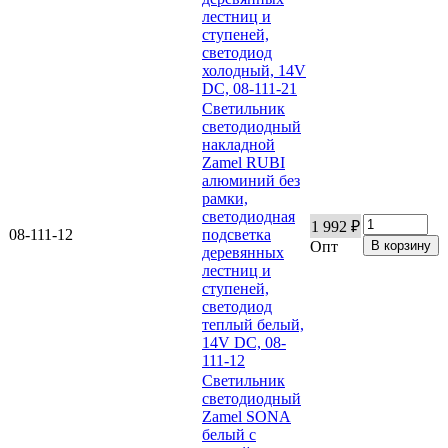
лестниц и
ступеней,
светодиод
холодный, 14V
DC, 08-111-21
Светильник
светодиодный
накладной
Zamel RUBI
алюминий без
рамки,
светодиодная
1 992 ₽
08-111-12
подсветка
Опт
деревянных
лестниц и
ступеней,
светодиод
теплый белый,
14V DC, 08-
111-12
Светильник
светодиодный
Zamel SONA
белый с