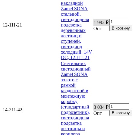
накладной
Zamel SONA
стальной,
светодиодная
1 992 ₽
12-111-21
подсветка
Опт
деревянных
лестниц и
ступеней,
светодиод
холодный, 14V
DC, 12-111-21
Светильник
светодиодный
Zamel SONA
золото с
рамкой
квадратной в
монтажную
коробку
(стандартный
3 034 ₽
14-211-42.
подрозетник),
Опт
светодиодная
подсветка
лестницы и
коридора,