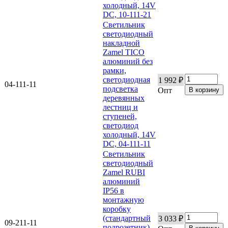
холодный, 14V
DC, 10-111-21
Светильник
светодиодный
накладной
Zamel TICO
алюминий без
рамки,
светодиодная
1 992 ₽
04-111-11
подсветка
Опт
деревянных
лестниц и
ступеней,
светодиод
холодный, 14V
DC, 04-111-11
Светильник
светодиодный
Zamel RUBI
алюминий
IP56 в
монтажную
коробку
(стандартный
3 033 ₽
09-211-11
подрозетник),