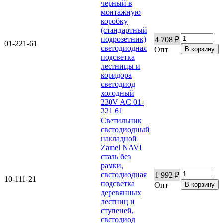
черный в
монтажную
коробку
(стандартный
подрозетник)
4 708 ₽
01-221-61
светодиодная
Опт
подсветка
лестницы и
коридора
светодиод
холодный
230V AC 01-
221-61
Светильник
светодиодный
накладной
Zamel NAVI
сталь без
рамки,
светодиодная
1 992 ₽
10-111-21
подсветка
Опт
деревянных
лестниц и
ступеней,
светодиод