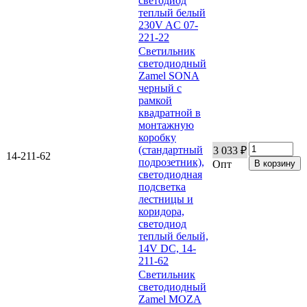
светодиод
теплый белый
230V AC 07-
221-22
Светильник
светодиодный
Zamel SONA
черный с
рамкой
квадратной в
монтажную
коробку
(стандартный
3 033 ₽
14-211-62
подрозетник),
Опт
светодиодная
подсветка
лестницы и
коридора,
светодиод
теплый белый,
14V DC, 14-
211-62
Светильник
светодиодный
Zamel MOZA