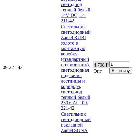
светодиод
теплый белый,
14V DC, 14-
211-42
Светильник
светодиодный
Zamel RUBI
золото в
монтажную
коробку
(стандартный
подрозетник),
4 708 ₽
09-221-42
светодиодная
Опт
подсветка
лестницы и
коридора,
светодиод
теплый белый
230V AC, 09-
221-42
Светильник
светодиодный
накладной
Zamel SONA