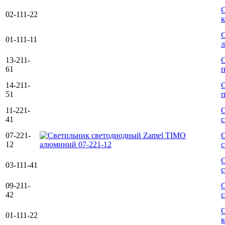
С
02-111-22
к
С
01-111-11
л
13-211-
С
61
п
14-211-
С
51
п
11-221-
С
41
с
07-221-
С
12
с
С
03-111-41
с
09-211-
С
42
с
С
01-111-22
к