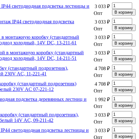
IP44 светодиодная подсветка лестницы и
3 033 ₽
Опт
таж IP44 светодиодная подсветка
3 033 ₽
Опт
 в монтажную коробку (стандартный
3 033 ₽
тодиод холодный, 14V DC, 13-211-61
Опт
ой в монтажную коробку (стандартный
3 033 ₽
тодиод холодный, 14V DC, 14-211-51
Опт
ку (стандартный подрозетник),
4 708 ₽
ый 230V AC, 11-221-41
Опт
оробку (стандартный подрозетник)
4 708 ₽
белый 230V AC 07-221-12
Опт
иодная подсветка деревянных лестниц и
1 992 ₽
Опт
коробку (стандартный подрозетник),
3 033 ₽
 белый 14V AC, 09-211-42
Опт
IP44 светодиодная подсветка лестницы и
3 033 ₽
Опт