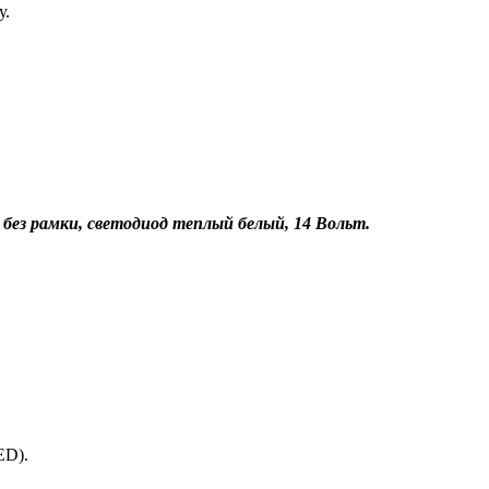
у.
ез рамки, светодиод теплый белый, 14 Вольт.
ED).