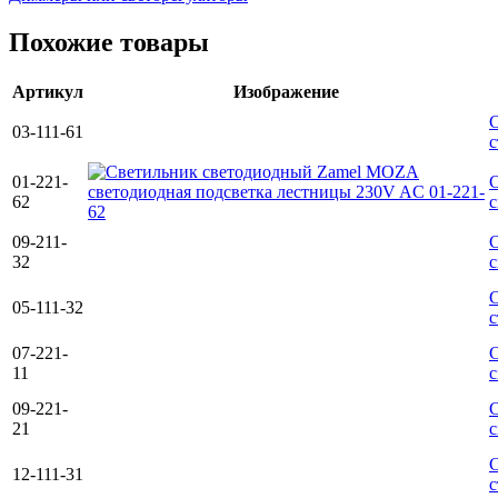
Похожие товары
Артикул
Изображение
С
03-111-61
с
01-221-
С
62
с
09-211-
С
32
с
С
05-111-32
с
07-221-
С
11
с
09-221-
С
21
с
С
12-111-31
с