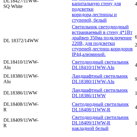
DL18427/11WW-
капитальную стену для
4
SQ White
подсветки
коридора,лестницы и
ступеней, белый
Светильник светодиодный
встраиваемый в стену 4*1Вт
6
драйвер 350ма подключение
DL 18372/14WW
220В, для подсветки
2
ступеней,лестниц,коридоров
IP44,алюминий.
DL18410/11WW-
Cветодиодный светильник
4
Alu
DL18410/11WW-Alu
DL18380/11WW-
Ландшафтный светильник
9
Alu
DL18380/11WW-Alu
Ландшафтный светильник
DL18386/11WW
DL18386/11WW
DL18408/11WW-
Cветодиодный светильник
4
R
DL18408/11WW-R
Cветодиодный светильник
DL18409/11WW-
DL18409/11WW-R
R
накладной белый