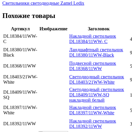
Светильники светодиодные Zamel Ledix
Похожие товары
Артикул
Изображение
Заголовок
DL18384/11WW-
Накладной светильник
4
C
DL18384/11WW- C
DL18380/11WW-
Ландшафтный светильник
9
Black
DL18380/11WW-Black
Подвесной светильник
DL18368/11WW
5
DL18368/11WW
DL18403/21WW-
Cветодиодный светильник
9
White
DL18403/21WW-White
Cветодиодный светильник
DL18409/11WW-
DL18409/11WW-SQ
SQ
накладной белый
DL18397/11WW-
Накладной светильник
5
White
DL18397/11WW-White
Накладной светильник
DL18392/11WW
3
DL18392/11WW