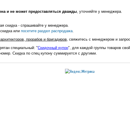
ена и не может предоставляться дважды
, уточняйте у менеджера.
я скидка - спрашивайте у менеджера.
 скидка или
посетите раздел распродажа
.
архитекторов, прорабов и бригадиров
, свяжитесь с менеджером и запро
рятан специальный: "
Скидочный купон
", для каждой группы товаров сво
 номер. Скидка по спец купону суммируется с другими.