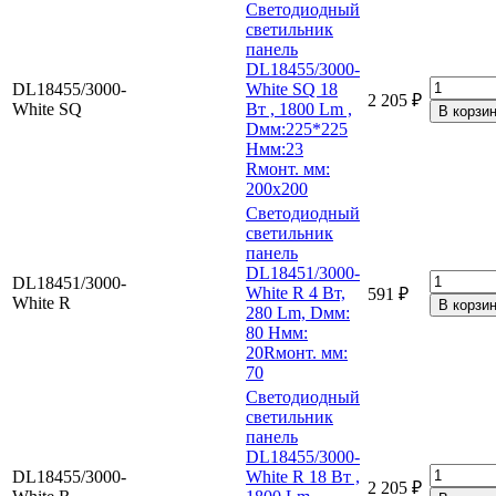
Светодиодный
светильник
панель
DL18455/3000-
DL18455/3000-
White SQ 18
2 205 ₽
White SQ
Вт , 1800 Lm ,
Dмм:225*225
Hмм:23
Rмонт. мм:
200х200
Светодиодный
светильник
панель
DL18451/3000-
DL18451/3000-
White R 4 Вт,
591 ₽
White R
280 Lm, Dмм:
80 Hмм:
20Rмонт. мм:
70
Светодиодный
светильник
панель
DL18455/3000-
DL18455/3000-
White R 18 Вт ,
2 205 ₽