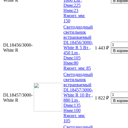
White R
1800 Lm ,
Dмм:225
Hмм:23
Rмонт. мм:
150
Светодиодный
светильник
встраиваемый
DL18456/3000-
DL18456/3000-
White R 5 Вт ,
1 443 ₽
White R
450 Lm ,
Dмм:105
Hмм:80
Rмонт. мм: 85
Светодиодный
светильник
встраиваемый
DL18457/3000-
DL18457/3000-
White R 10 Вт ,
1 822 ₽
White R
880 Lm ,
Dмм:135
Hмм:100
Rмонт. мм:
105
Светодиодный