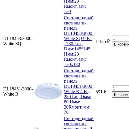
Hмм:23
Rмонт. мм:
130
Светодиодный
светильник
панель
DL18453/3000-
DL18453/3000-
White SQ 9 Вт
1 135 ₽
White SQ
, 780 Lm ,
Dмм:145*145
Hмм:23
Rмонт. мм:
130х130
Светодиодный
светильник
панель
DL18451/3000-
DL18451/3000-
White R 4 Вт,
591 ₽
White R
280 Lm, Dмм:
80 Hмм:
20Rмонт. мм:
70
Светодиодный
светильник
встраиваемый