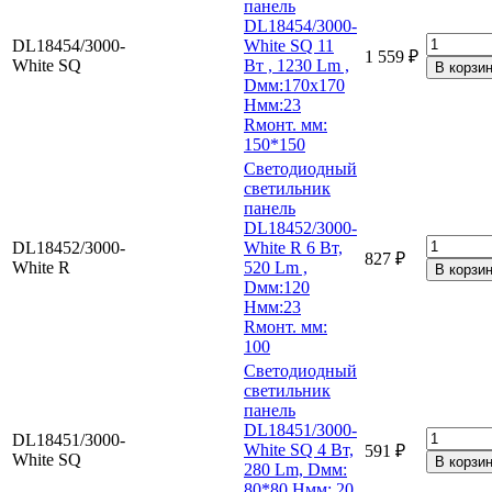
панель
DL18454/3000-
DL18454/3000-
White SQ 11
1 559 ₽
White SQ
Вт , 1230 Lm ,
Dмм:170х170
Hмм:23
Rмонт. мм:
150*150
Светодиодный
светильник
панель
DL18452/3000-
DL18452/3000-
White R 6 Вт,
827 ₽
White R
520 Lm ,
Dмм:120
Hмм:23
Rмонт. мм:
100
Светодиодный
светильник
панель
DL18451/3000-
DL18451/3000-
White SQ 4 Вт,
591 ₽
White SQ
280 Lm, Dмм:
80*80 Hмм: 20