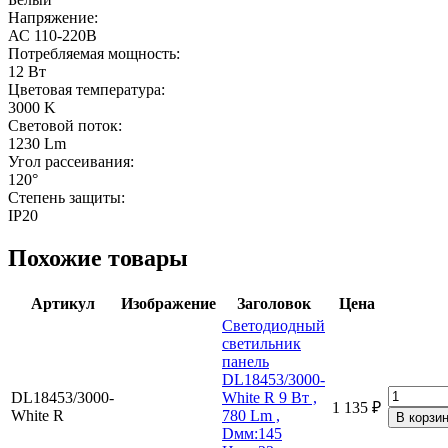
Напряжение:
АС 110-220В
Потребляемая мощность:
12 Вт
Цветовая температура:
3000 K
Световой поток:
1230 Lm
Угол рассеивания:
120°
Степень защиты:
IP20
Похожие товары
Артикул
Изображение
Заголовок
Цена
Светодиодный
светильник
панель
DL18453/3000-
DL18453/3000-
White R 9 Вт ,
1 135 ₽
White R
780 Lm ,
Dмм:145