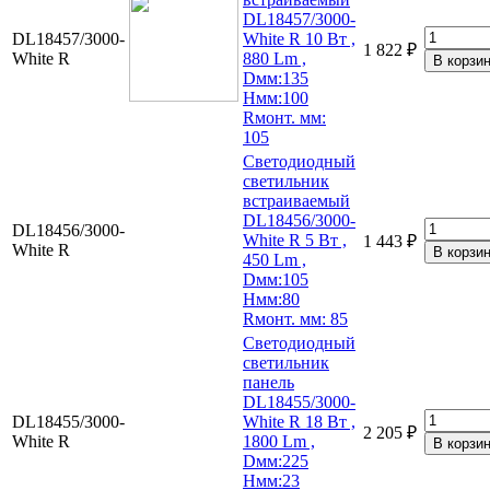
DL18457/3000-
DL18457/3000-
White R 10 Вт ,
1 822 ₽
White R
880 Lm ,
Dмм:135
Hмм:100
Rмонт. мм:
105
Светодиодный
светильник
встраиваемый
DL18456/3000-
DL18456/3000-
White R 5 Вт ,
1 443 ₽
White R
450 Lm ,
Dмм:105
Hмм:80
Rмонт. мм: 85
Светодиодный
светильник
панель
DL18455/3000-
DL18455/3000-
White R 18 Вт ,
2 205 ₽
White R
1800 Lm ,
Dмм:225
Hмм:23