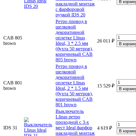
накладной монтаж
с фарфоровой
ручкой IDS 20
Ретро провод в
шелковой
декоративной
CAB 805
оплетке Llinas
26 011 ₽
brown
Ideal, 3 * 2.5 мм
(бухта 50 метров),
коричневый CAB
805 brown
Ретро провод в
шелковой
декоративной
CAB 801
оплетке Llinas
15 529 ₽
brown
Ideal, 2 * 1.5 мм
(бухта 50 метров),
коричневый CAB
801 brown
Выключатель
Llinas ретро
проходной с 3-х
IDS 31
мест Ideal фарфор
4 619 ₽
накладной монтаж