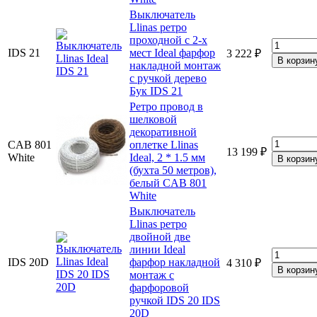
Выключатель
Llinas ретро
проходной с 2-х
IDS 21
мест Ideal фарфор
3 222 ₽
накладной монтаж
с ручкой дерево
Бук IDS 21
Ретро провод в
шелковой
декоративной
CAB 801
оплетке Llinas
13 199 ₽
White
Ideal, 2 * 1.5 мм
(бухта 50 метров),
белый CAB 801
White
Выключатель
Llinas ретро
двойной две
линии Ideal
IDS 20D
фарфор накладной
4 310 ₽
монтаж с
фарфоровой
ручкой IDS 20 IDS
20D