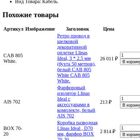
Вид Товара: Кабель.
Похожие товары
Артикул
Изображение
Заголовок
Цена
Ретро провод в
шелковой
декоративной
оплетке Llinas
CAB 805
Ideal, 3 * 2.5 мм
26 011 ₽
White.
(бухта 50 метров),
белый CAB 805
White CAB 805
White.
Фарфоровый
изолятор Llinas
Ideal c
AIS 702
213 ₽
аксессуарами в
комплекте, белый
AIS 702
Коробка разводная
BOX 70-
Llinas Ideal , D70
2 814 ₽
20
мм, фарфор BOX
70-20