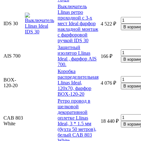
Выключатель
Llinas ретро
проходной с 3-х
IDS 30
мест Ideal фарфор
4 522 ₽
накладной монтаж
с фарфоровой
ручкой IDS 30
Защитный
изолятор Llinas
AIS 700
166 ₽
Ideal , фарфор AIS
700.
Коробка
распределительная
BOX-
Llinas Ideal,
4 076 ₽
120-20
120х70, фарфор
BOX-120-20
Ретро провод в
шелковой
декоративной
CAB 803
оплетке Llinas
18 440 ₽
White
Ideal, 3 * 1.5 мм
(бухта 50 метров),
белый CAB 803
White