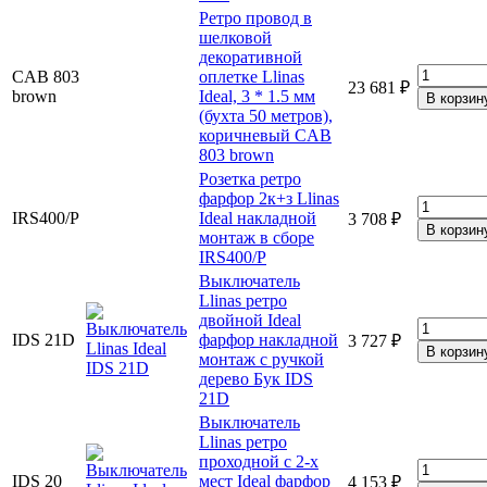
Ретро провод в
шелковой
декоративной
CAB 803
оплетке Llinas
23 681 ₽
brown
Ideal, 3 * 1.5 мм
(бухта 50 метров),
коричневый CAB
803 brown
Розетка ретро
фарфор 2к+з Llinas
IRS400/P
Ideal накладной
3 708 ₽
монтаж в сборе
IRS400/P
Выключатель
Llinas ретро
двойной Ideal
IDS 21D
фарфор накладной
3 727 ₽
монтаж с ручкой
дерево Бук IDS
21D
Выключатель
Llinas ретро
проходной с 2-х
IDS 20
мест Ideal фарфор
4 153 ₽