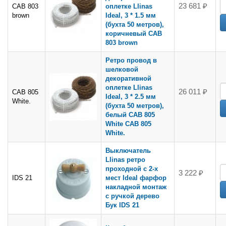
23 681 ₽
CAB 803
оплетке Llinas
brown
Ideal, 3 * 1.5 мм
(бухта 50 метров),
коричневый CAB
803 brown
Ретро провод в
шелковой
декоративной
оплетке Llinas
26 011 ₽
CAB 805
Ideal, 3 * 2.5 мм
White.
(бухта 50 метров),
белый CAB 805
White CAB 805
White.
Выключатель
Llinas ретро
проходной с 2-х
3 222 ₽
IDS 21
мест Ideal фарфор
накладной монтаж
с ручкой дерево
Бук IDS 21