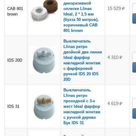
декоративной
15 529 ₽
CAB 801
оплетке Llinas
brown
Ideal, 2 * 1.5 мм
(бухта 50 метров),
коричневый CAB
801 brown
Выключатель
Llinas ретро
двойной две линии
4 310 ₽
Ideal фарфор
IDS 20D
накладной монтаж
с фарфоровой
ручкой IDS 20 IDS
20D
Выключатель
Llinas ретро
проходной с 3-х
4 619 ₽
IDS 31
мест Ideal фарфор
накладной монтаж
с ручкой дерево
Бук IDS 31