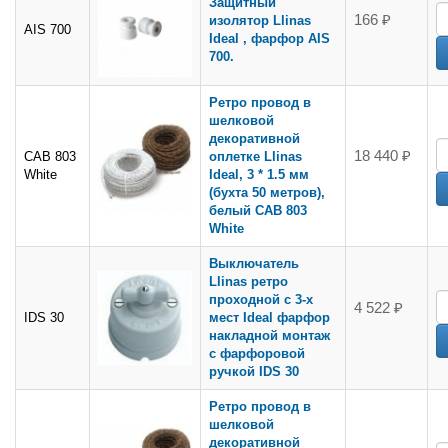
Защитный
166 ₽
изолятор Llinas
AIS 700
Ideal , фарфор AIS
700.
Ретро провод в
шелковой
декоративной
18 440 ₽
CAB 803
оплетке Llinas
White
Ideal, 3 * 1.5 мм
(бухта 50 метров),
белый CAB 803
White
Выключатель
Llinas ретро
проходной с 3-х
4 522 ₽
IDS 30
мест Ideal фарфор
накладной монтаж
с фарфоровой
ручкой IDS 30
Ретро провод в
шелковой
декоративной