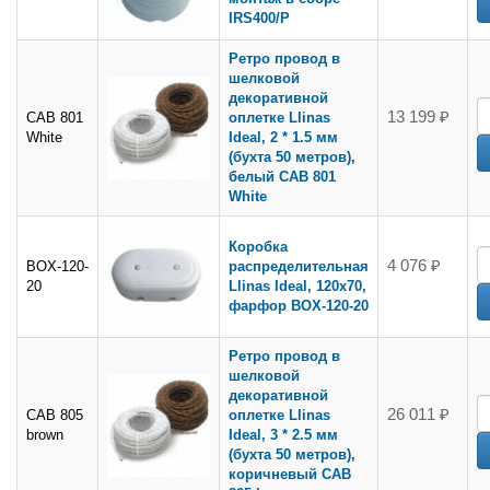
IRS400/P
Ретро провод в
шелковой
декоративной
13 199 ₽
CAB 801
оплетке Llinas
White
Ideal, 2 * 1.5 мм
(бухта 50 метров),
белый CAB 801
White
Коробка
4 076 ₽
BOX-120-
распределительная
20
Llinas Ideal, 120х70,
фарфор BOX-120-20
Ретро провод в
шелковой
декоративной
26 011 ₽
CAB 805
оплетке Llinas
brown
Ideal, 3 * 2.5 мм
(бухта 50 метров),
коричневый CAB