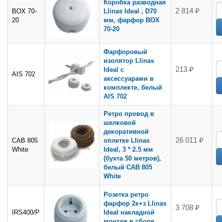
Коробка разводная
2 814 ₽
BOX 70-
Llinas Ideal , D70
20
мм, фарфор BOX
70-20
Фарфоровый
изолятор Llinas
213 ₽
Ideal c
AIS 702
аксессуарами в
комплекте, белый
AIS 702
Ретро провод в
шелковой
декоративной
26 011 ₽
CAB 805
оплетке Llinas
White
Ideal, 3 * 2.5 мм
(бухта 50 метров),
белый CAB 805
White
Розетка ретро
фарфор 2к+з Llinas
3 708 ₽
IRS400/P
Ideal накладной
монтаж в сборе