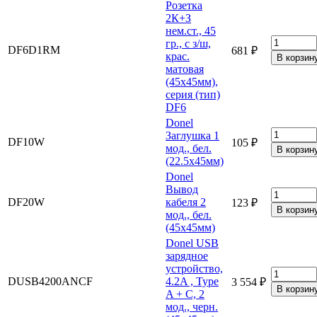
Розетка
2К+З
нем.ст., 45
гр., с з/ш,
DF6D1RM
681 ₽
крас.
матовая
(45х45мм),
серия (тип)
DF6
Donel
Заглушка 1
DF10W
105 ₽
мод., бел.
(22.5х45мм)
Donel
Вывод
DF20W
кабеля 2
123 ₽
мод., бел.
(45х45мм)
Donel USB
зарядное
устройство,
DUSB4200ANCF
4.2A , Type
3 554 ₽
A + C, 2
мод., черн.