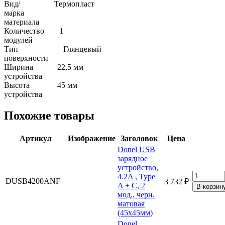
Вид/
Термопласт
марка
материала
Количество
1
модулей
Тип
Глянцевый
поверхности
Ширина
22,5 мм
устройства
Высота
45 мм
устройства
Похожие товары
Артикул
Изображение
Заголовок
Цена
Donel USB
зарядное
устройство,
4.2A , Type
DUSB4200ANF
3 732 ₽
A + C, 2
мод., черн.
матовая
(45х45мм)
Donel