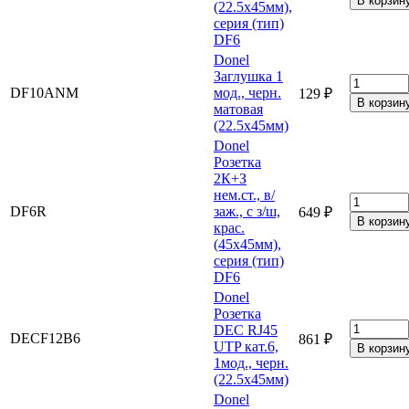
(22.5х45мм),
серия (тип)
DF6
Donel
Заглушка 1
DF10ANM
мод., черн.
129 ₽
матовая
(22.5х45мм)
Donel
Розетка
2К+З
нем.ст., в/
DF6R
заж., с з/ш,
649 ₽
крас.
(45х45мм),
серия (тип)
DF6
Donel
Розетка
DEC RJ45
DECF12B6
861 ₽
UTP кат.6,
1мод., черн.
(22.5х45мм)
Donel