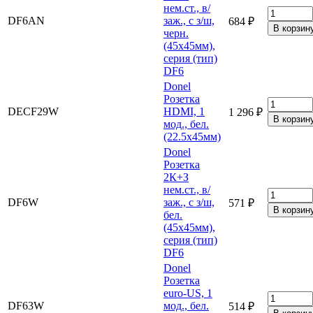
нем.ст., в/
DF6AN
заж., с з/ш,
684 ₽
черн.
(45х45мм),
серия (тип)
DF6
Donel
Розетка
DECF29W
HDMI, 1
1 296 ₽
мод., бел.
(22.5х45мм)
Donel
Розетка
2К+З
нем.ст., в/
DF6W
заж., с з/ш,
571 ₽
бел.
(45х45мм),
серия (тип)
DF6
Donel
Розетка
euro-US, 1
DF63W
мод., бел.
514 ₽