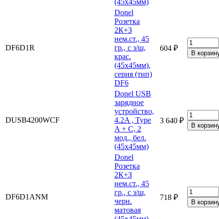
(45х45мм)
Donel
Розетка
2К+З
нем.ст., 45
DF6D1R
гр., с з/ш,
604 ₽
крас.
(45х45мм),
серия (тип)
DF6
Donel USB
зарядное
устройство,
DUSB4200WCF
4.2A , Type
3 640 ₽
A + C, 2
мод., бел.
(45х45мм)
Donel
Розетка
2К+З
нем.ст., 45
гр., с з/ш,
DF6D1ANM
718 ₽
черн.
матовая
(45х45мм),