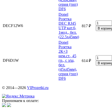
серия (тип)
DF6
Donel
Розетка
DEC RJ45
DECF12W6
817 ₽
UTP кат.6,
1мод., бел.
(22.5х45мм)
Donel
Розетка
2К+З
нем.ст., 45
DF6D1W
гр., с з/ш,
614 ₽
бел.
(45х45мм),
серия (тип)
DF6
© 2014—2026
VIProzetki.ru
Принимаем к оплате: