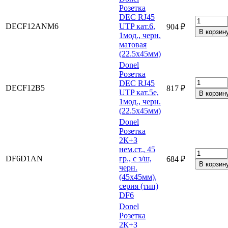
Розетка
DEC RJ45
DECF12ANM6
UTP кат.6,
904 ₽
1мод., черн.
матовая
(22.5х45мм)
Donel
Розетка
DEC RJ45
DECF12B5
817 ₽
UTP кат.5e,
1мод., черн.
(22.5х45мм)
Donel
Розетка
2К+З
нем.ст., 45
DF6D1AN
гр., с з/ш,
684 ₽
черн.
(45х45мм),
серия (тип)
DF6
Donel
Розетка
2К+З