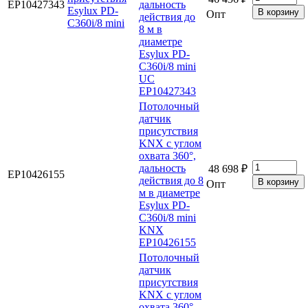
EP10427343
дальность
Опт
действия до
8 м в
диаметре
Esylux PD-
C360i/8 mini
UC
EP10427343
Потолочный
датчик
присутствия
KNX с углом
охвата 360°,
дальность
48 698 ₽
EP10426155
действия до 8
Опт
м в диаметре
Esylux PD-
C360i/8 mini
KNX
EP10426155
Потолочный
датчик
присутствия
KNX с углом
охвата 360°,