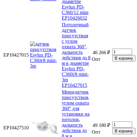
диаметре
Esylux PD-
C360/12 mini
EP10426032
Потолочный
датчик
присутствия
с углом
охвата 360°,
дальность
46 266 ₽
EP10427015
действия до 8
Опт
м в диаметре
Esylux PD-
C360i/8 mini-
3m
EP10427015
Минидатчик
присутствия,
углом охвата
360° для
установки на
потолок,
дальность
49 180 ₽
EP10427510
действия до
Опт
8 м в