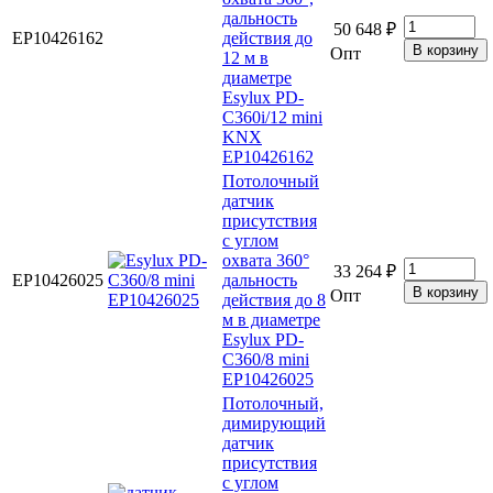
дальность
50 648 ₽
EP10426162
действия до
Опт
12 м в
диаметре
Esylux PD-
C360i/12 mini
KNX
EP10426162
Потолочный
датчик
присутствия
с углом
охвата 360°
33 264 ₽
EP10426025
дальность
Опт
действия до 8
м в диаметре
Esylux PD-
C360/8 mini
EP10426025
Потолочный,
димирующий
датчик
присутствия
с углом