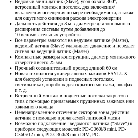
Ведомый мини-датчик (Slave), угол охвата 360°,
встроенный монтаж в потолок, для включения/
выключения освещения по мере необходимости, а также
для ощутимого снижения расхода электроэнергии
Дальность действия до 8 м в диаметре для экономного
расширения системы путем добавления до
10 вспомогательных устройств
Все параметры задаются на ведущем датчике (Master),
ведомый датчик (Slave) улавливает движение и передает
сигнал на ведущий датчик (Master)
Компактные размеры конструкции, диаметр монтажного
отверстия всего 25 мм
Прочный соединительный провод длиной 60 см
Новая технология универсальных зажимов ESYLUX
для быстрой установки в подвесных потолках,
светильниках, коробках для скрытого монтажа, шкафах
и т. д.
Встроенный монтаж в подвесные потолки закрытого
типа с помощью прилагаемых пружинных зажимов или
зажимного кольца
Целенаправленное отсечение секторов зоны действия
датчика с помощью прилагаемой линзовой маски
Возможно подключение "ведомого" датчика ("Slave") к
приборам следующих моделей: PD-C360i/8 mini, PD-
C360i/12 mini, PD-C360i/8 mini DIM, PD-