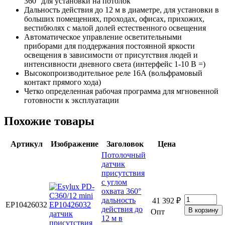
360° для установки на потолок
Дальность действия до 12 м в диаметре, для установки в
больших помещениях, проходах, офисах, прихожих,
вестибюлях с малой долей естественного освещения
Автоматическое управление осветительными
приборами для поддержания постоянной яркости
освещения в зависимости от присутствия людей и
интенсивности дневного света (интерфейс 1-10 В =)
Высокопроизводительное реле 16А (вольфрамовый
контакт прямого хода)
Четко определенная рабочая программа для мгновенной
готовности к эксплуатации
Похожие товары
Артикул
Изображение
Заголовок
Цена
Потолочный
датчик
присутствия
с углом
охвата 360°
дальность
41 392 ₽
EP10426032
действия до
Опт
12 м в