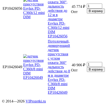
охвата 360°,
дальность
45 774 ₽
EP10426056
действия до
Опт
12 м в
диаметре
Esylux PD-
C360i/12 mini
DIM
EP10426056
Потолочный,
димирующий
датчик
присутствия
с углом
охвата 360°
40 906 ₽
EP10426049
дальность
Опт
действия до 8
м в диаметре
Esylux PD-
C360i/8 mini
DIM
EP10426049
© 2014—2026
VIProzetki.ru