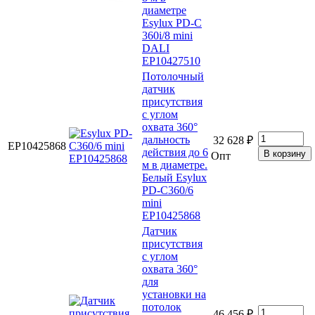
диаметре
Esylux PD-C
360i/8 mini
DALI
EP10427510
Потолочный
датчик
присутствия
с углом
охвата 360°
дальность
32 628 ₽
EP10425868
действия до 6
Опт
м в диаметре.
Белый Esylux
PD-C360/6
mini
EP10425868
Датчик
присутствия
с углом
охвата 360°
для
установки на
потолок
46 456 ₽