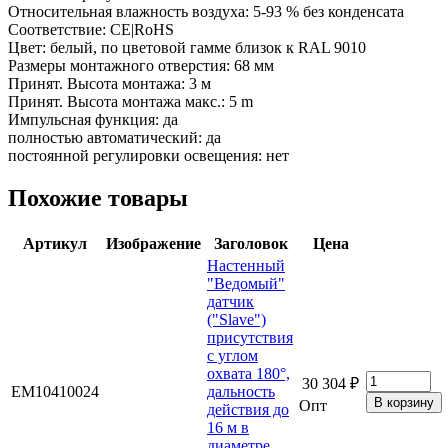
Относительная влажность воздуха: 5-93 % без конденсата
Соответствие: CE|RoHS
Цвет: белый, по цветовой гамме близок к RAL 9010
Размеры монтажного отверстия: 68 мм
Принят. Высота монтажа: 3 м
Принят. Высота монтажа макс.: 5 m
Импульсная функция: да
полностью автоматический: да
постоянной регулировки освещения: нет
Похожие товары
Артикул
Изображение
Заголовок
Цена
Настенный
"Ведомый"
датчик
("Slave")
присутствия
с углом
охвата 180°,
30 304 ₽
EM10410024
дальность
Опт
действия до
16 м в
диаметре