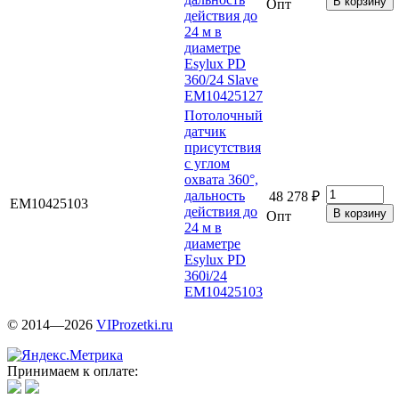
Опт
действия до
24 м в
диаметре
Esylux PD
360/24 Slave
EM10425127
Потолочный
датчик
присутствия
с углом
охвата 360°,
дальность
48 278 ₽
EM10425103
действия до
Опт
24 м в
диаметре
Esylux PD
360i/24
EM10425103
© 2014—2026
VIProzetki.ru
Принимаем к оплате: