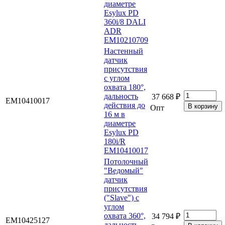
диаметре
Esylux PD
360i/8 DALI
ADR
EM10210709
Настенный
датчик
присутствия
с углом
охвата 180°,
дальность
37 668 ₽
EM10410017
действия до
Опт
16 м в
диаметре
Esylux PD
180i/R
EM10410017
Потолочный
"Ведомый"
датчик
присутствия
("Slave") с
углом
охвата 360°,
34 794 ₽
EM10425127
дальность