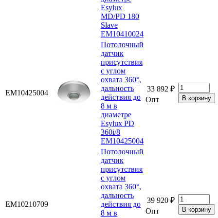
Esylux
MD/PD 180
Slave
EM10410024
Потолочный
датчик
присутствия
с углом
охвата 360°,
дальность
33 892 ₽
EM10425004
действия до
Опт
8 м в
диаметре
Esylux PD
360i/8
EM10425004
Потолочный
датчик
присутствия
с углом
охвата 360°,
дальность
39 920 ₽
EM10210709
действия до
Опт
8 м в