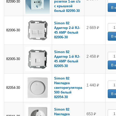
82090-30
розетки 1-ая с/з
с крышкой
белый 82090-30
Simon 82
2 669 ₽
Адаптер 2-й RJ-
82006-30
45 АМР белый
82006-30
Simon 82
2 458 ₽
Адаптер 1-й RJ-
82005-30
45 АМР белый
82005-30
Simon 82
Накладка
1 440 ₽
82054-30
светорегулятора
500 белый
82054-30
Simon 82
653 ₽
Накладка