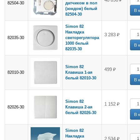
82504-30
датчиком в пол
(зондом) белый
82504-30
Simon 82
Накладка
3 283 ₽
82035-30
светорегулятора
1000 белый
82035-30
Simon 82
499 ₽
82010-30
Клавиша 1-ая
белый 82010-30
Simon 82
1 152 ₽
82026-30
Клавиша 2-ая
белый 82026-30
Simon 82
Накладка
2 534 ₽