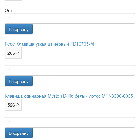
Опт
Fede Клавиша узкая цв.чёрный FD16705-M
265 ₽
Клавиша одинарная Merten D-life белый лотос MTN3300-6035
526 ₽